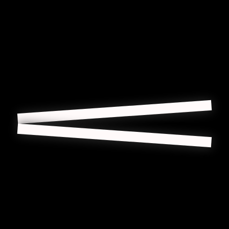
Spezialdünger
, damit er nicht an Kraft verliert.
Im Frühjahr, wenn kein Frost mehr besteht, schneiden sie alle
Zweige bis auf ca. 15 cm zurück. Dadurch bekommen sie einen
gleichmäßigen frischen Austrieb und zahlreiche Blüten. Umgetopft
wird der Granatapfelbaum erst dann, wenn seine Wurzeln sich
aus dem Pflanzgefäß drücken. Verwenden Sie beim Umtopfen
dann reichlich neue Gartenerde.
Der Granatapfelbaum ist gelegentlich anfällig für Blattläuse. Sie
befallen in der Regel die jungen neuen Triebe. Dieser Befall ist
aber mit handelsüblichen Mitteln gut zu beseitigen.
Für seine Überwinterung verwenden Sie am besten einen
frostfreien, kühlen und hellen Raum. Sein Wasserbedarf bei der