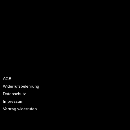
Überwinterung ist sehr gering. Er übersteht sogar recht gut kurze
Trockenperioden.
Ansonsten ist der Granatapfelbaum sehr robust und einfach zu
handhaben.
Punica granatum wahrlich eine exotisch anmutende Frucht,
faszinierend und märchenhaft schön.
AGB
Widerrufsbelehrung
Datenschutz
Impressum
Vertrag widerrufen