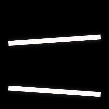
mal im Monat Wasser. Lässt man ihn allerdings in einem Topf,
sollte er nie ganz austrocknen und regelmäßig bewässert werden,
da er seinen Wasserbedarf nicht aus dem natürlichen Erdreich
holen kann.
Düngen Sie Ihren Olivenbaum am besten mit unserem
spanischen Spezialdünger
, damit er immer optimal mit
Nährstoffen versorgt bleibt und sich optimal entfalten kann.
Der Rückschnitt sollte über das ganze Jahr geschehen, damit die
Baumkrone wieder ausreichend Licht bekommt.
Wasserruten vom Winter im Frühjahr sehr stark
zurückschneiden. Die Olivenbäume sehen nach mehrmaligem