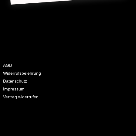
Diese Winterschutzmaßnahme ist zwingend notwendig, um auch
in folgenden Jahren viel Freude an seinem Olivenbaum zu haben.
AGB
Widerrufsbelehrung
Datenschutz
Impressum
Vertrag widerrufen