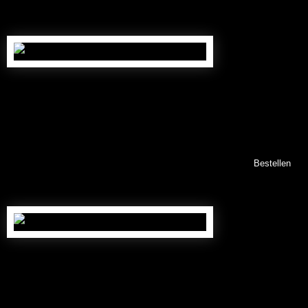
Stammumfang: ca. 20/30 cm
399,00
€
Nr. FB10020
(inkl. gesetzl. MwSt., zzgl. 89,00 € Versand *)
Bestellen
Stammumfang: ca. 30/40 cm
499,00
€
Nr. FB10030
(inkl. gesetzl. MwSt., zzgl. 89,00 € Versand *)