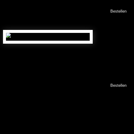
Bestellen
Stammumfang: ca. 40/50 cm
659,00
€
Nr. FB10040
(inkl. gesetzl. MwSt., zzgl. 89,00 € Versand *)
Bestellen
Abbildungen können abweichen.
Höhe der Versandkosten nur gültig innerhalb Deutschlands,
die Versandkosten in andere Länder können variieren.