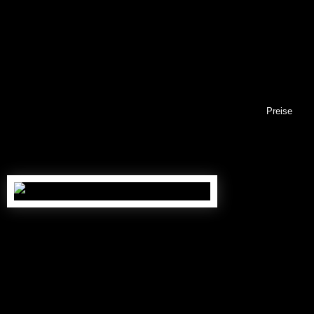
Feigenbäume
Exotisch anmutend
und geschmacklich
toll
Details
Pflege
Preise
Stammumfang: ca. 15/20 cm
319,00
€
Nr. FB10015
(inkl. gesetzl. MwSt., zzgl. 79,00 € Versand *)
Verkauft