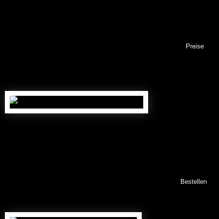
wunderschön
Details
Pflege
Preise
Stammumfang: ca. 15/20 cm
, ca. 20 Jahre alt
359,00
€
Nr. OB10015
(inkl. gesetzl. MwSt., zzgl. 79,00 € Versand *)
Bestellen