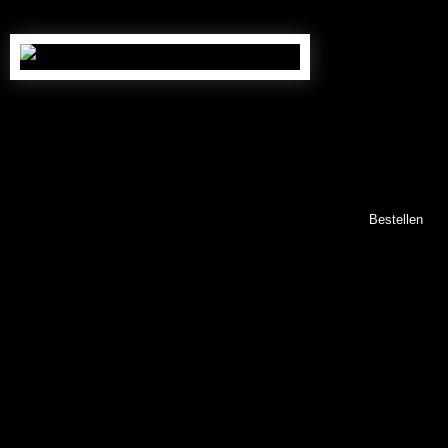
Stammumfang: ca. 40/50 cm
, ca. 50 Jahre alt
639,00
€
Nr. OB10040
(inkl. gesetzl. MwSt., zzgl. 89,00 € Versand *)
Bestellen
Abbildungen können abweichen.
Höhe der Versandkosten nur gültig innerhalb Deutschlands,
die Versandkosten in andere Länder können variieren.
Wir versenden auch in angrenzende Länder,
bitte fragen Sie uns!