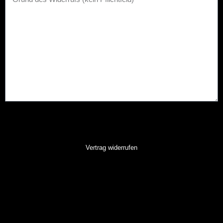
Hinweise zur Verarbeitung Ihrer Angaben und
Widerspruchsrechte:
Datenschutzerklärung
Vertrag widerrufen
Die mit * gekennzeichneten