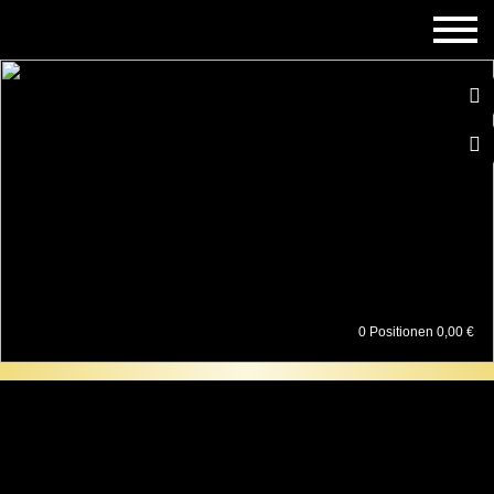
0
0 Positionen 0,00 €
Start
/
Shop
/
Orangenbäume
/ Orangenbaum 20/30 cm